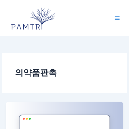
콘
텐
츠
로
건
너
뛰
기
의약품판촉