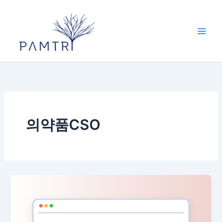
콘
텐
츠
로
건
너
뛰
기
의약품CSO