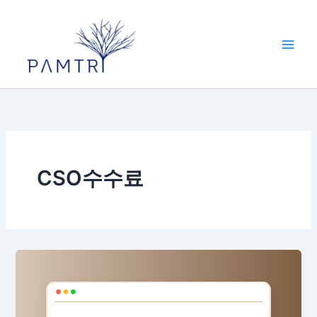
콘
텐
츠
로
건
너
뛰
기
CSO수수료